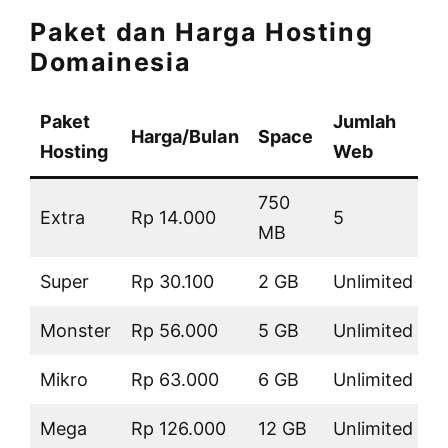
Paket dan Harga Hosting
Domainesia
Paket
Jumlah
Harga/Bulan
Space
U
Hosting
Web
750
Extra
Rp 14.000
5
K
MB
Super
Rp 30.100
2 GB
Unlimited
K
Monster
Rp 56.000
5 GB
Unlimited
K
Mikro
Rp 63.000
6 GB
Unlimited
K
Mega
Rp 126.000
12 GB
Unlimited
K