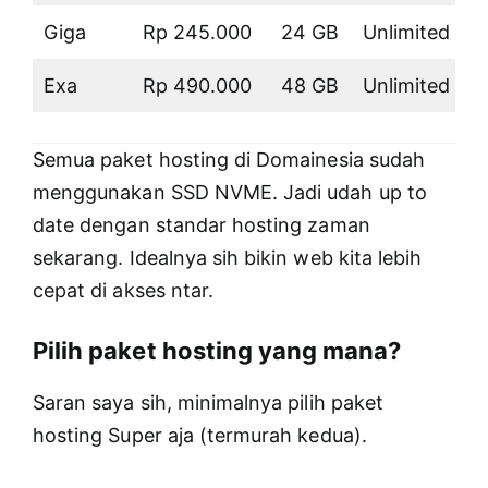
Giga
Rp 245.000
24 GB
Unlimited
K
Exa
Rp 490.000
48 GB
Unlimited
K
Semua paket hosting di Domainesia sudah
menggunakan SSD NVME. Jadi udah up to
date dengan standar hosting zaman
sekarang. Idealnya sih bikin web kita lebih
cepat di akses ntar.
Pilih paket hosting yang mana?
Saran saya sih, minimalnya pilih paket
hosting Super aja (termurah kedua).