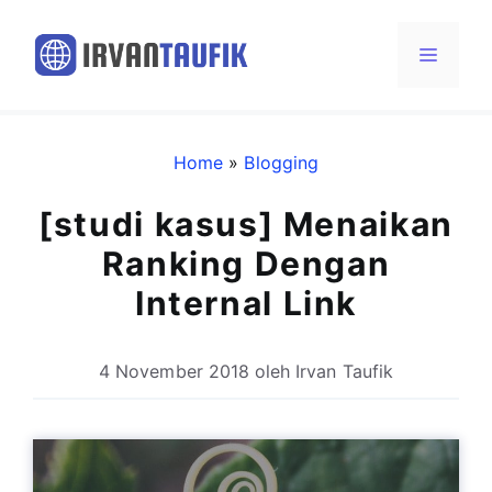
Langsung
ke
Menu
isi
Home
»
Blogging
[studi kasus] Menaikan
Ranking Dengan
Internal Link
4 November 2018
oleh
Irvan Taufik